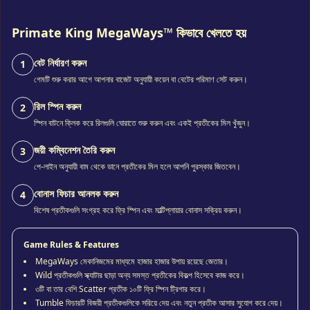
Primate King MegaWays™ কিভাবে খেলতে হয়
বেট নির্ধারণ করুন
1
গেমটি শুরু করার আগে আপনার বাজেট অনুযায়ী কয়েন বা বেটের পরিমাণ সেট করুন।
রিল স্পিন করুন
2
স্পিন বাটনে ক্লিক করে রিলগুলি ঘোরাতে শুরু করুন এবং একই প্রতীকের মিল খুঁজুন।
জয়ী কম্বিনেশন তৈরি করুন
3
পে-লাইন অনুযায়ী বাম থেকে ডানে প্রতীকের মিল হলে আপনি পুরস্কার জিতবেন।
বোনাস ফিচার আনলক করুন
4
বিশেষ প্রতীকগুলি সংগ্রহ করে ফ্রি স্পিন এবং মাল্টিপ্লায়ার বোনাস সক্রিয় করুন।
Game Rules & Features
MegaWays মেকানিজমের মাধ্যমে হাজার হাজার উপায় রয়েছে জেতার।
Wild প্রতীকগুলি স্ক্যাটার ছাড়া অন্য সমস্ত প্রতীকের বিকল্প হিসেবে কাজ করে।
৩টি বা তার বেশি Scatter প্রতীক ১০টি ফ্রি স্পিন ট্রিগার করে।
Tumble ফিচারটি বিজয়ী প্রতীকগুলিকে সরিয়ে দেয় এবং নতুন প্রতীক আসার সুযোগ করে দেয়।