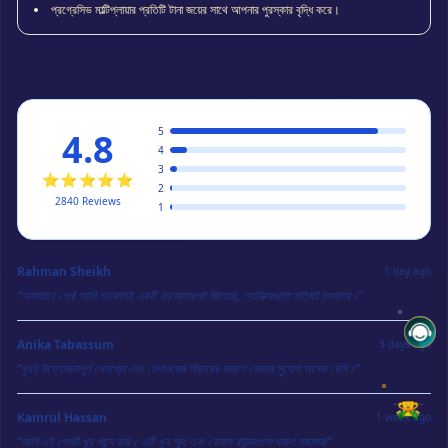
প্রগ্রেসিভ মাল্টিপ্লায়ার প্রতিটি টানা জয়ের সাথে আপনার পুরস্কার বৃদ্ধি করে।
5
4.8
4
3
⭐⭐⭐⭐⭐
2
2840 Reviews
1
Rahman Sheikh
1 day ago
“অসাধারণ গেম! আমি গতকালই একটি বড় জ্যাকপট জিতেছি, গ্রাফিক্সগুলো সত্যিই চমৎকার।”
Anika Tabassum
3 days ago
“খুবই উত্তেজনাপূর্ণ গেমপ্লে এবং মেগাওয়েজ ফিচারের কারণে জেতার সুযোগ অনেক বেশি।”
Kamrul Hassan
1 week ago
“আমি এই গেমটি খুব পছন্দ করি। এটি খুব স্মুথ এবং বোনাস রাউন্ডগুলো দারুণ মজাদার!”