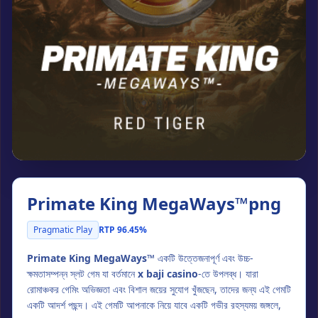
▶
Primate King MegaWays™png
Pragmatic Play
RTP 96.45%
Primate King MegaWays™
একটি উত্তেজনাপূর্ণ এবং উচ্চ-
ক্ষমতাসম্পন্ন স্লট গেম যা বর্তমানে
x baji casino
-তে উপলব্ধ। যারা
রোমাঞ্চকর গেমিং অভিজ্ঞতা এবং বিশাল জয়ের সুযোগ খুঁজছেন, তাদের জন্য এই গেমটি
একটি আদর্শ পছন্দ। এই গেমটি আপনাকে নিয়ে যাবে একটি গভীর রহস্যময় জঙ্গলে,